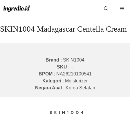
Langsung
Me
ke
isi
SKIN1004 Madagascar Centella Cream
Brand :
SKIN1004
SKU :
–
BPOM :
NA26210100541
Kategori :
Moisturizer
Negara Asal :
Korea Selatan