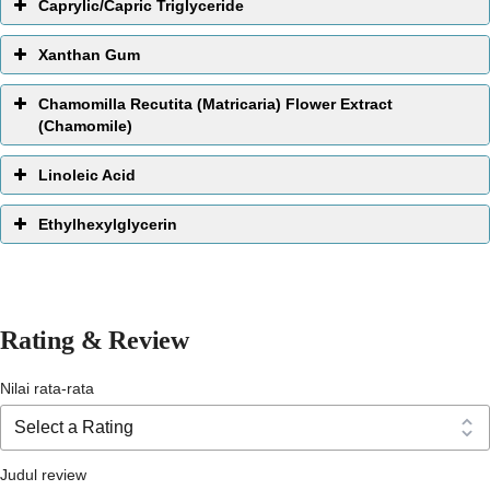
Caprylic/Capric Triglyceride
Xanthan Gum
Chamomilla Recutita (Matricaria) Flower Extract
(Chamomile)
Linoleic Acid
Ethylhexylglycerin
memperbaiki tekstur kulit
melembabkan
antiseptik
Rating & Review
Nilai rata-rata
Judul review