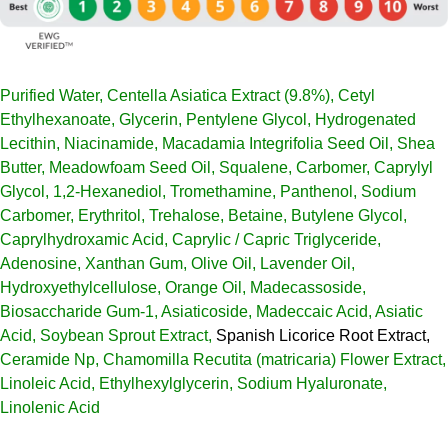
Purified Water, Centella Asiatica Extract (9.8%), Cetyl
Ethylhexanoate, Glycerin, Pentylene Glycol, Hydrogenated
Lecithin, Niacinamide, Macadamia Integrifolia Seed Oil, Shea
Butter, Meadowfoam Seed Oil, Squalene, Carbomer, Caprylyl
Glycol, 1,2-Hexanediol, Tromethamine, Panthenol, Sodium
Carbomer, Erythritol, Trehalose, Betaine, Butylene Glycol,
Caprylhydroxamic Acid, Caprylic / Capric Triglyceride,
Adenosine, Xanthan Gum, Olive Oil, Lavender Oil,
Hydroxyethylcellulose, Orange Oil, Madecassoside,
Biosaccharide Gum-1, Asiaticoside, Madeccaic Acid, Asiatic
Acid, Soybean Sprout Extract,
Spanish Licorice Root Extract,
Ceramide Np, Chamomilla Recutita (matricaria) Flower Extract,
Linoleic Acid, Ethylhexylglycerin, Sodium Hyaluronate,
Linolenic Acid