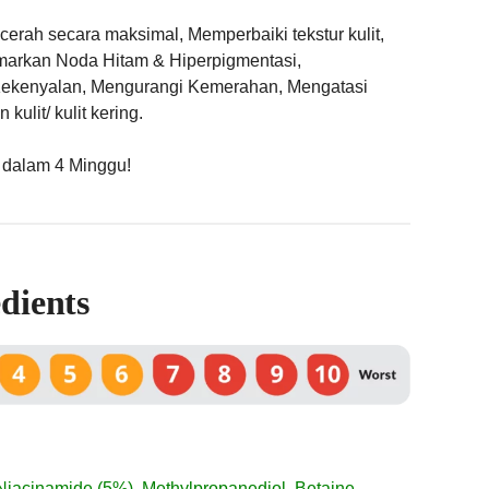
cerah secara maksimal, Memperbaiki tekstur kulit,
markan Noda Hitam & Hiperpigmentasi,
ekenyalan, Mengurangi Kemerahan, Mengatasi
ulit/ kulit kering.
y dalam 4 Minggu!
dients
 Niacinamide (5%), Methylpropanediol, Betaine,