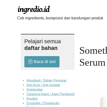
Langsung
ke
isi
Cek ingredients, komposisi dan kandungan produk
Pelajari semua
daftar bahan
Someth
Serum
Baca di sini
Absorbent / Bahan Penyerap
Anti-Acne / Anti-Jerawat
Antioksidan
Cleansing Agent / Agen Pembersih
Emolien
Emulsifier / Pengemulsi