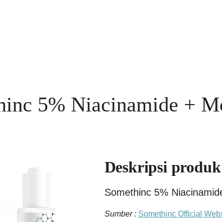
inc 5% Niacinamide + Mo
Deskripsi produk
Somethinc 5% Niacinamide
Sumber :
Somethinc Official Webs