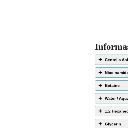
Informa
Centella Asi
Niacinamid
Betaine
Water / Aqu
EWG 
1,2 Hexaned
Glycerin