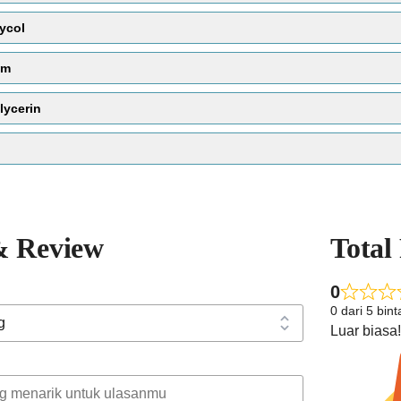
Air yang digunakan dalam kosmetik biasanya 
ycol
semua ion mineral di dalamnya dihilangkan). 
waktu ke waktu.i yang dikumpulkan lebah u
um
Fungsi :
Pelarut
lycerin
memperbaiki tekstur kulit
antiseptik
& Review
Total
0
0 dari 5 bin
Luar biasa!