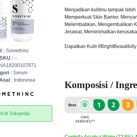
Menjadikan kulitmu tampak lebih 
Memperkuat Skin Barrier, Menya
Melembabkan, Mengembalikan K
Jerawat, Meminimalkan kerusakan k
Dapatkan Kulit #BrightBeautifull
d :
Somethinc
SKU :
–
NA18200107871
gori :
Serum
Asal :
Indonesia
Komposisi / Ingre
li di Tokopedia
Centella Asiatica Water (72,5%),