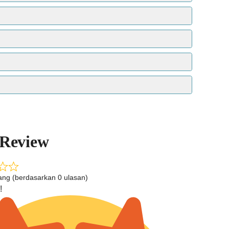
telah dimurnikan dan dideionisasi (artinya hampir
Hal ini dapat membuat produk tetap stabil dari
ntuk membangun sarangnya.
 Review
tang (berdasarkan 0 ulasan)
!