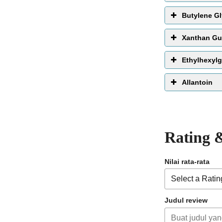
Butylene Gl
Xanthan G
Ethylhexylg
Allantoin
melembabkan
Rating 
Nilai rata-rata
Judul review