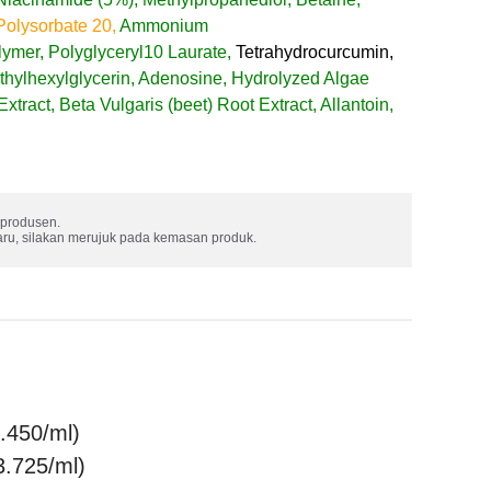
Polysorbate 20,
Ammonium
ymer, Polyglyceryl10 Laurate,
Tetrahydrocurcumin,
thylhexylglycerin, Adenosine, Hydrolyzed Algae
xtract, Beta Vulgaris (beet) Root Extract, Allantoin,
produsen. 

aru, silakan merujuk pada kemasan produk.
.450/ml)
3.725/ml)