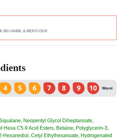
 IBU HAMIL & MENYUSUI!
dients
, Squalane, Neopentyl Glycol Diheptanoate,
yl Hexa C5-9 Acid Esters, Betaine, Polyglycerin-3,
2-Hexanediol, Cetyl Ethylhexanoate, Hydrogenated