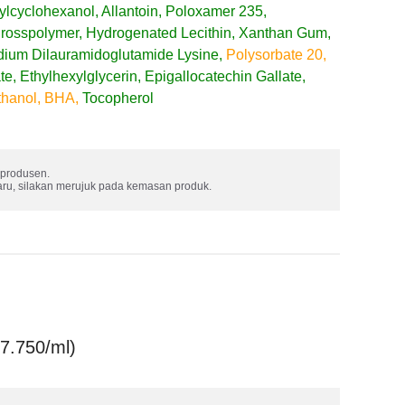
tylcyclohexanol, Allantoin, Poloxamer 235,
 Crosspolymer, Hydrogenated Lecithin, Xanthan Gum,
ium Dilauramidoglutamide Lysine,
Polysorbate 20,
, Ethylhexylglycerin, Epigallocatechin Gallate,
hanol,
BHA,
Tocopherol
produsen. 

aru, silakan merujuk pada kemasan produk.
7.750/ml)