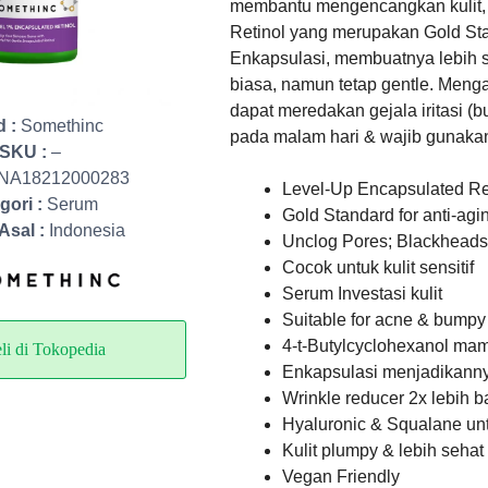
membantu mengencangkan kulit, 
Retinol yang merupakan Gold Sta
Enkapsulasi, membuatnya lebih stab
biasa, namun tetap gentle. Menga
dapat meredakan gejala iritasi (
d :
Somethinc
pada malam hari & wajib gunakan 
SKU :
–
NA18212000283
Level-Up Encapsulated Re
gori :
Serum
Gold Standard for anti-agi
Asal :
Indonesia
Unclog Pores; Blackheads
Cocok untuk kulit sensitif
Serum Investasi kulit
Suitable for acne & bumpy
4-t-Butylcyclohexanol mam
li di Tokopedia
Enkapsulasi menjadikann
Wrinkle reducer 2x lebih b
Hyaluronic & Squalane unt
Kulit plumpy & lebih sehat
Vegan Friendly