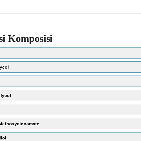
si Komposisi
ycol
lycol
 Methoxycinnamate
memperbaiki tekstur kulit
antiseptik
iol