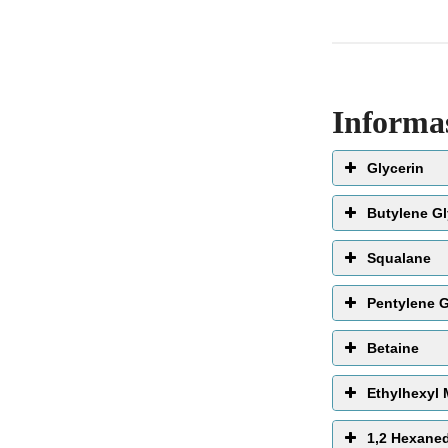
Informa
Glycerin
Butylene Gl
Squalane
Pentylene G
Betaine
Ethylhexyl
melembabkan
1,2 Hexaned