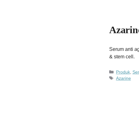
Azarin
Serum anti ag
& stem cell.
Kategori
Produk
,
Ser
Tag
Azarine