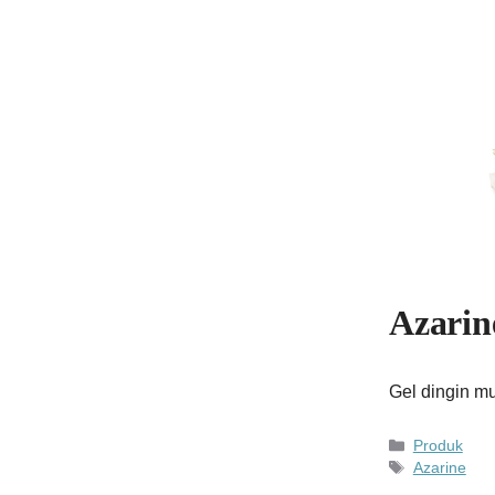
Azarin
Gel dingin m
Kategori
Produk
Tag
Azarine