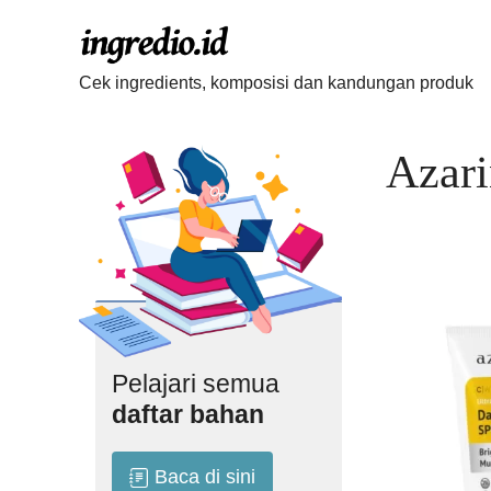
Langsung
ke
isi
Cek ingredients, komposisi dan kandungan produk
Azari
Pelajari semua
daftar bahan
Baca di sini