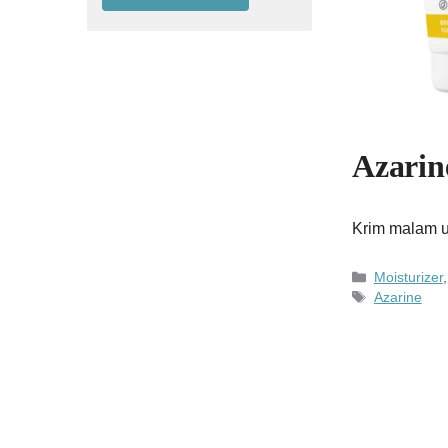
Azarin
Krim malam un
Kategori
Moisturizer
Tag
Azarine