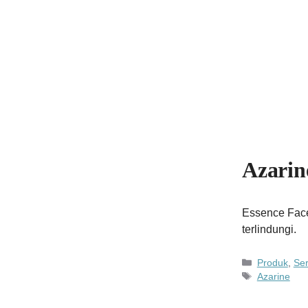
Azarin
Essence Face 
terlindungi.
Kategori
Produk
,
Ser
Tag
Azarine