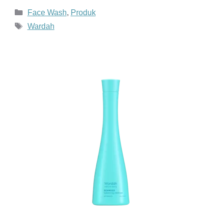
Kategori
Face Wash
,
Produk
Tag
Wardah