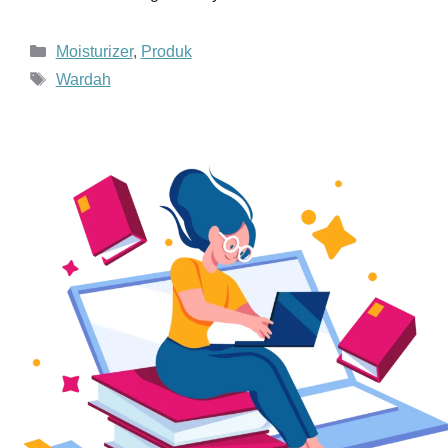
Kategori
Moisturizer
,
Produk
Tag
Wardah