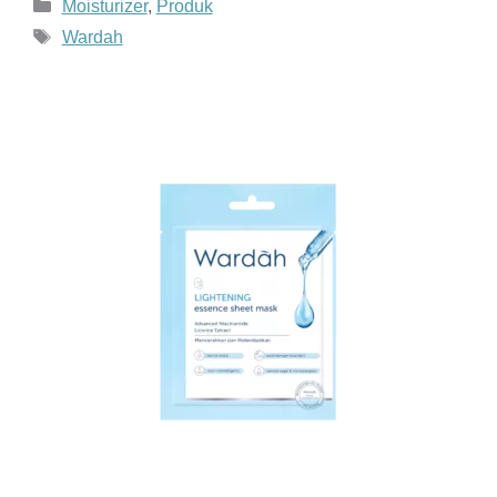
Kategori
Moisturizer
,
Produk
Tag
Wardah