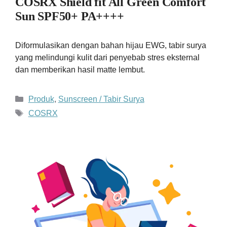
COSRX Shield fit All Green Comfort
Sun SPF50+ PA++++
Diformulasikan dengan bahan hijau EWG, tabir surya
yang melindungi kulit dari penyebab stres eksternal
dan memberikan hasil matte lembut.
Kategori
Produk
,
Sunscreen / Tabir Surya
Tag
COSRX