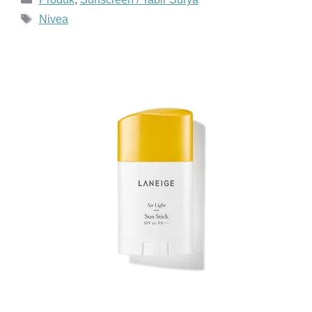
Tag
Nivea