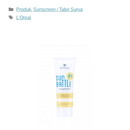
Kategori
Produk
,
Sunscreen / Tabir Surya
Tag
L'Oreal