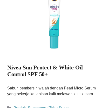
Nivea Sun Protect & White Oil
Control SPF 50+
Sabun pembersih wajah dengan Pearl Micro Serum
yang bekerja ke lapisan kulit melawan kulit kusam.
Kategori
Produk
,
Sunscreen / Tabir Surya