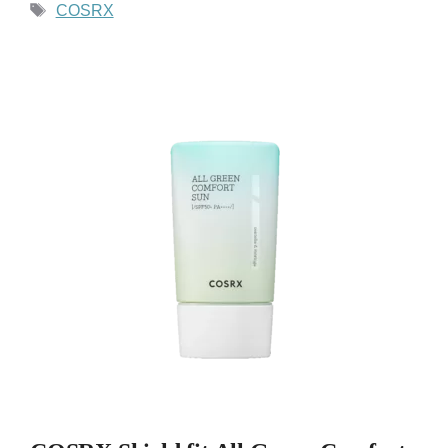
Tag
COSRX