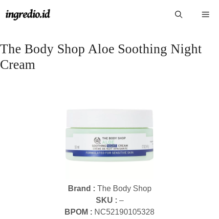
Langsung
Me
ke
isi
The Body Shop Aloe Soothing Night
Cream
Brand :
The Body Shop
SKU :
–
BPOM :
NC52190105328