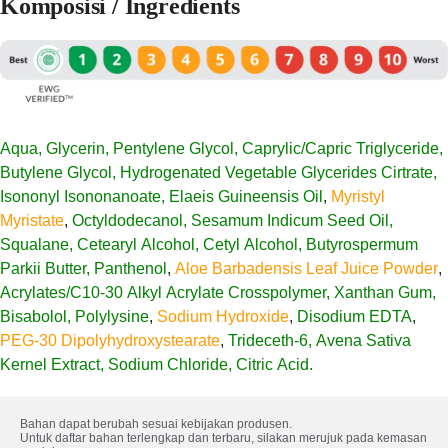
Komposisi / Ingredients
Aqua, Glycerin, Pentylene Glycol, Caprylic/Capric Triglyceride,
Butylene Glycol, Hydrogenated Vegetable Glycerides Cirtrate,
Isononyl Isononanoate, Elaeis Guineensis Oil
,
Myristyl
Myristate
,
Octyldodecanol, Sesamum Indicum Seed Oil,
Squalane, Cetearyl Alcohol, Cetyl Alcohol, Butyrospermum
Parkii Butter, Panthenol
,
Aloe Barbadensis Leaf Juice Powder
,
Acrylates/C10-30 Alkyl Acrylate Crosspolymer, Xanthan Gum,
Bisabolol, Polylysine
,
Sodium Hydroxide
,
Disodium EDTA
,
PEG-30 Dipolyhydroxystearate
,
Trideceth-6, Avena Sativa
Kernel Extract, Sodium Chloride, Citric Acid.
Bahan dapat berubah sesuai kebijakan produsen. 

Untuk daftar bahan terlengkap dan terbaru, silakan merujuk pada kemasan 