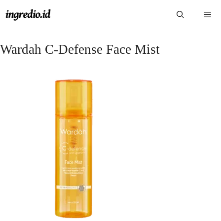
Langsung
Me
ke
isi
Wardah C-Defense Face Mist