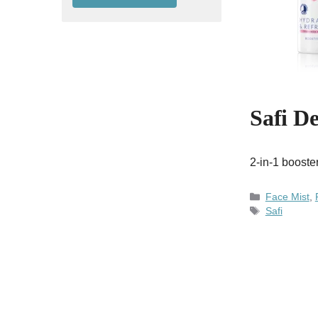
Safi D
2-in-1 boost
Kategori
Face Mist
,
Tag
Safi