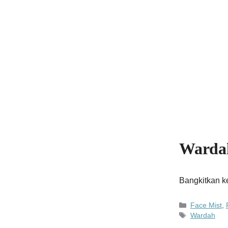
Wardah
Bangkitkan k
Kategori
Face Mist
,
Tag
Wardah