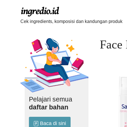
Langsung
ke
isi
Cek ingredients, komposisi dan kandungan produk
Face 
Pelajari semua
daftar bahan
Baca di sini