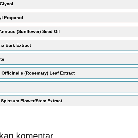
 Glycol
l Propanol
Annuus (Sunflower) Seed Oil
na Bark Extract
ate
Officinalis (Rosemary) Leaf Extract
 Spissum Flower/Stem Extract
lkan komentar