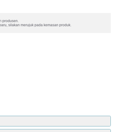
 produsen. 

rbaru, silakan merujuk pada kemasan produk.
i semuanya. Biasanya terdapat di tempat pertama