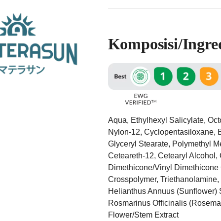
Komposisi/Ingre
Aqua, Ethylhexyl Salicylate, Oc
Nylon-12, Cyclopentasiloxane, 
Glyceryl Stearate, Polymethyl M
Ceteareth-12, Cetearyl Alcohol, 
Dimethicone/Vinyl Dimethicone 
Crosspolymer, Triethanolamine, 
Helianthus Annuus (Sunflower) S
Rosmarinus Officinalis (Rosema
Flower/Stem Extract