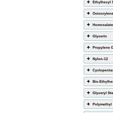
Ethylhexyl 
Octocrylen
Homosalate
Glycerin
Propylene G
Nylon-12
Cyclopenta
Bis-Ethylh
Glyceryl St
Polymethyl 