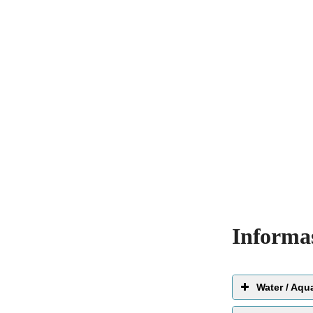
Informa
Water / Aqu
EWG 