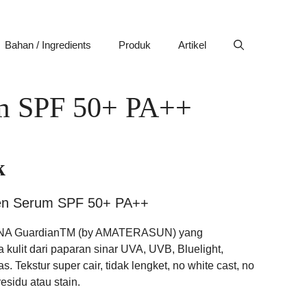
Bahan / Ingredients
Produk
Artikel
m SPF 50+ PA++
k
en Serum SPF 50+ PA++
t DNA GuardianTM (by AMATERASUN) yang
kulit dari paparan sinar UVA, UVB, Bluelight,
s. Tekstur super cair, tidak lengket, no white cast, no
esidu atau stain.