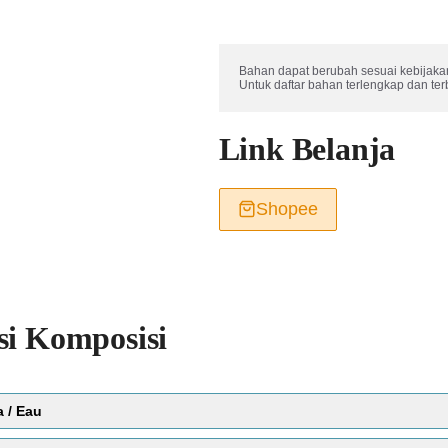
Bahan dapat berubah sesuai kebijakan
Untuk daftar bahan terlengkap dan te
Link Belanja
Shopee
si Komposisi
a / Eau
Score:
Bahan perawatan kulit yang paling umum dar