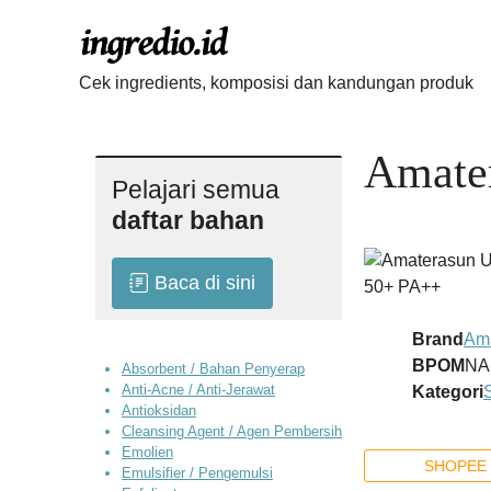
Langsung
ke
isi
Cek ingredients, komposisi dan kandungan produk
Amate
Pelajari semua
daftar bahan
Baca di sini
Brand
Am
BPOM
NA
Absorbent / Bahan Penyerap
Anti-Acne / Anti-Jerawat
Kategori
Antioksidan
Cleansing Agent / Agen Pembersih
Emolien
SHOPEE 
Emulsifier / Pengemulsi