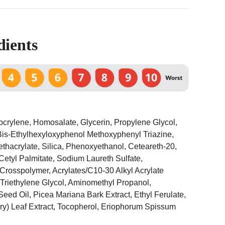
dients
tocrylene, Homosalate, Glycerin, Propylene Glycol,
Bis-Ethylhexyloxyphenol Methoxyphenyl Triazine,
ethacrylate, Silica, Phenoxyethanol, Ceteareth-20,
Cetyl Palmitate, Sodium Laureth Sulfate,
Crosspolymer, Acrylates/C10-30 Alkyl Acrylate
Triethylene Glycol, Aminomethyl Propanol,
eed Oil, Picea Mariana Bark Extract, Ethyl Ferulate,
ry) Leaf Extract, Tocopherol, Eriophorum Spissum