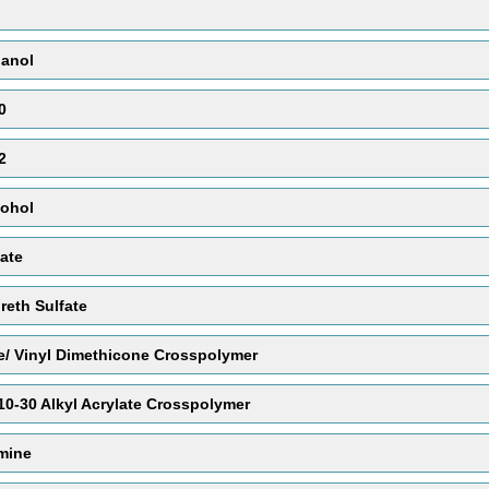
anol
0
2
cohol
tate
eth Sulfate
e/ Vinyl Dimethicone Crosspolymer
10-30 Alkyl Acrylate Crosspolymer
mine