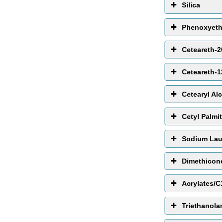
Silica
Phenoxyeth
Ceteareth-2
Ceteareth-1
Cetearyl Al
Cetyl Palmi
Sodium Laur
Dimethicon
Acrylates/C
Triethanola