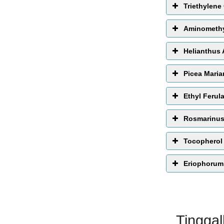
Triethylene
Aminomethy
Helianthus 
Picea Maria
Ethyl Ferul
Rosmarinus 
Tocopherol
Eriophorum
Tingga