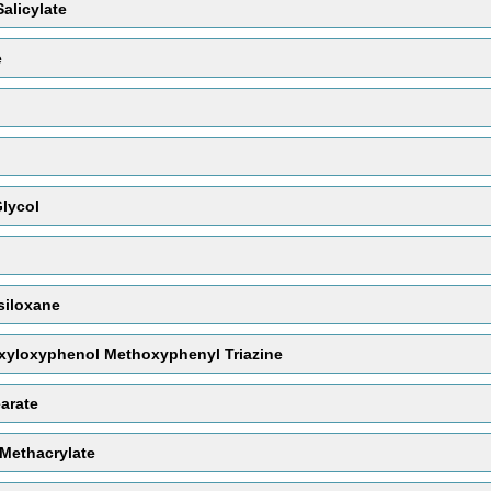
Salicylate
1
daftar bahan, artinya merupakan kandungan 
Merupakan pelarut untuk bahan yang tidak bi
e
Air yang digunakan dalam kosmetik biasanya 
semua ion mineral di dalamnya dihilangkan). 
waktu ke waktu.i yang dikumpulkan lebah u
Fungsi :
Pelarut
lycol
siloxane
exyloxyphenol Methoxyphenyl Triazine
earate
Methacrylate