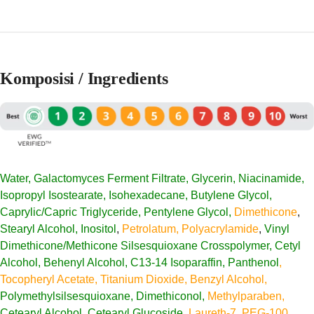
Komposisi / Ingredients
Water, Galactomyces Ferment Filtrate, Glycerin, Niacinamide,
Isopropyl Isostearate, Isohexadecane, Butylene Glycol,
Caprylic/Capric Triglyceride, Pentylene Glycol,
Dimethicone
,
Stearyl Alcohol, Inositol
,
Petrolatum, Polyacrylamide
,
Vinyl
Dimethicone/Methicone Silsesquioxane Crosspolymer, Cetyl
Alcohol, Behenyl Alcohol, C13-14 Isoparaffin, Panthenol
,
Tocopheryl Acetate, Titanium Dioxide, Benzyl Alcohol,
Polymethylsilsesquioxane, Dimethiconol,
Methylparaben,
Cetearyl Alcohol, Cetearyl Glucoside,
Laureth-7, PEG-100