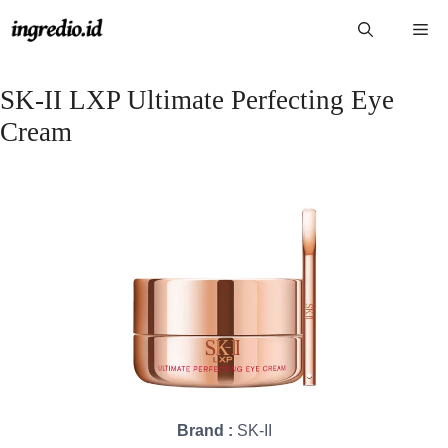
Langsung
Me
ke
isi
SK-II LXP Ultimate Perfecting Eye
Cream
Brand :
SK-II