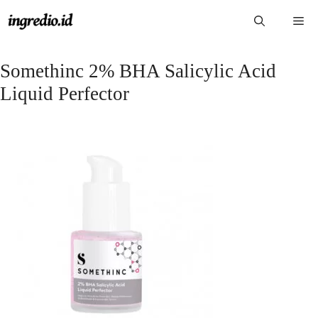
Langsung
Me
ke
isi
Somethinc 2% BHA Salicylic Acid
Liquid Perfector