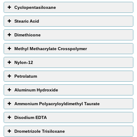
Cyclopentasiloxane
Fungsi :
Pelarut
Stearic Acid
Dimethicone
Methyl Methacrylate Crosspolymer
Nylon-12
Petrolatum
Aluminum Hydroxide
Ammonium Polyacryloyldimethyl Taurate
Disodium EDTA
Drometrizole Trisiloxane