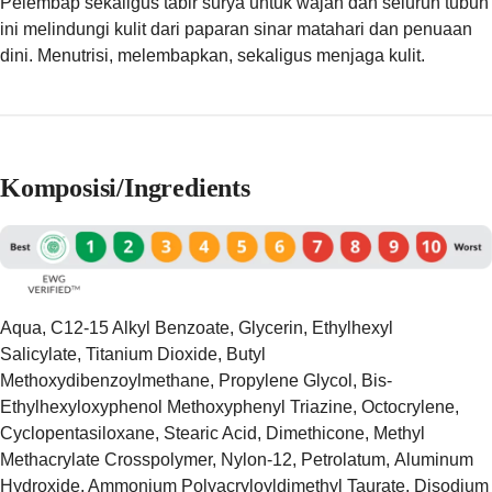
Pelembap sekaligus tabir surya untuk wajah dan seluruh tubuh
ini melindungi kulit dari paparan sinar matahari dan penuaan
dini. Menutrisi, melembapkan, sekaligus menjaga kulit.
Komposisi/Ingredients
Aqua, C12-15 Alkyl Benzoate, Glycerin, Ethylhexyl
Salicylate, Titanium Dioxide, Butyl
Methoxydibenzoylmethane, Propylene Glycol, Bis-
Ethylhexyloxyphenol Methoxyphenyl Triazine, Octocrylene,
Cyclopentasiloxane, Stearic Acid, Dimethicone, Methyl
Methacrylate Crosspolymer, Nylon-12, Petrolatum, Aluminum
Hydroxide, Ammonium Polyacryloyldimethyl Taurate, Disodium