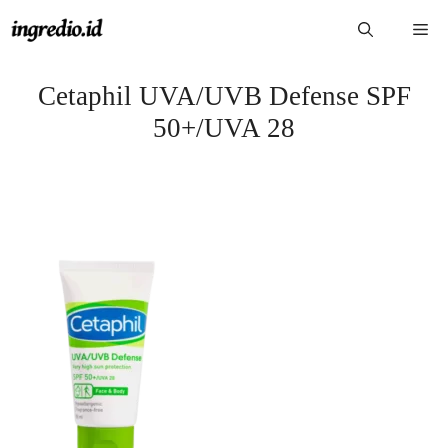
Langsung
Me
ke
isi
Cetaphil UVA/UVB Defense SPF
50+/UVA 28